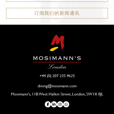
订阅我们的新闻通讯
+44 (0) 207 235 9625
dining@mosimann.com
Mosimann's, 11B West Halkin Street, London, SW1X 8JL