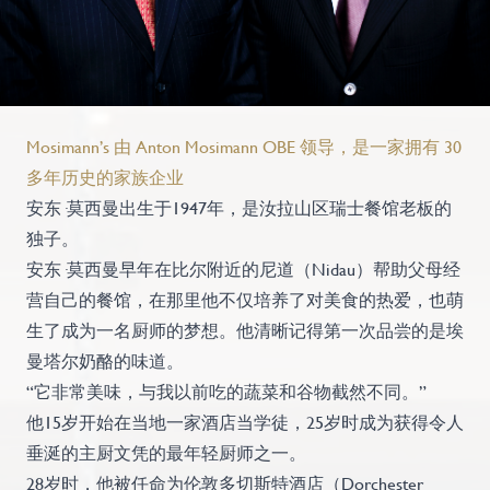
Mosimann’s 由 Anton Mosimann OBE 领导，是一家拥有 30
多年历史的家族企业
安东·莫西曼出生于1947年，是汝拉山区瑞士餐馆老板的
独子。
安东·莫西曼早年在比尔附近的尼道（Nidau）帮助父母经
营自己的餐馆，在那里他不仅培养了对美食的热爱，也萌
生了成为一名厨师的梦想。他清晰记得第一次品尝的是埃
曼塔尔奶酪的味道。
“它非常美味，与我以前吃的蔬菜和谷物截然不同。”
他15岁开始在当地一家酒店当学徒，25岁时成为获得令人
垂涎的主厨文凭的最年轻厨师之一。
28岁时，他被任命为伦敦多切斯特酒店（Dorchester