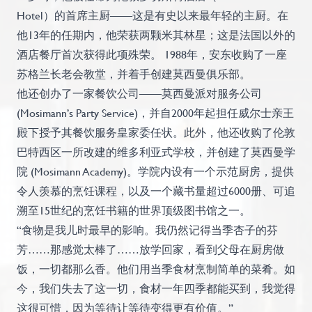
Hotel）的首席主厨——这是有史以来最年轻的主厨。在
他13年的任期内，他荣获两颗米其林星；这是法国以外的
酒店餐厅首次获得此项殊荣。 1988年，安东收购了一座
苏格兰长老会教堂，并着手创建莫西曼俱乐部。
他还创办了一家餐饮公司——莫西曼派对服务公司
(Mosimann’s Party Service)，并自2000年起担任威尔士亲王
殿下授予其餐饮服务皇家委任状。此外，他还收购了伦敦
巴特西区一所改建的维多利亚式学校，并创建了莫西曼学
院 (Mosimann Academy)。学院内设有一个示范厨房，提供
令人羡慕的烹饪课程，以及一个藏书量超过6000册、可追
溯至15世纪的烹饪书籍的世界顶级图书馆之一。
“食物是我儿时最早的影响。我仍然记得当季杏子的芬
芳……那感觉太棒了……放学回家，看到父母在厨房做
饭，一切都那么香。他们用当季食材烹制简单的菜肴。如
今，我们失去了这一切，食材一年四季都能买到，我觉得
这很可惜，因为等待让等待变得更有价值。”