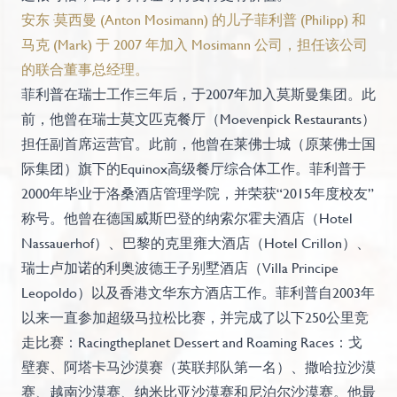
安东·莫西曼 (Anton Mosimann) 的儿子菲利普 (Philipp) 和
马克 (Mark) 于 2007 年加入 Mosimann 公司，担任该公司
的联合董事总经理。
菲利普在瑞士工作三年后，于2007年加入莫斯曼集团。此
前，他曾在瑞士莫文匹克餐厅（Moevenpick Restaurants）
担任副首席运营官。此前，他曾在莱佛士城（原莱佛士国
际集团）旗下的Equinox高级餐厅综合体工作。菲利普于
2000年毕业于洛桑酒店管理学院，并荣获“2015年度校友”
称号。他曾在德国威斯巴登的纳索尔霍夫酒店（Hotel
Nassauerhof）、巴黎的克里雍大酒店（Hotel Crillon）、
瑞士卢加诺的利奥波德王子别墅酒店（Villa Principe
Leopoldo）以及香港文华东方酒店工作。菲利普自2003年
以来一直参加超级马拉松比赛，并完成了以下250公里竞
走比赛：Racingtheplanet Dessert and Roaming Races：戈
壁赛、阿塔卡马沙漠赛（英联邦队第一名）、撒哈拉沙漠
赛、越南沙漠赛、纳米比亚沙漠赛和尼泊尔沙漠赛。他最