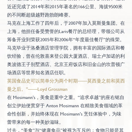
近还完成了2014年和2015年著名的166公里、海拔9500米
的不间断超级越野跑勃朗峰赛。
马克在上海工作了四年后，于2007年加入莫斯曼集团。在
上海，他担任备受赞誉的Laris餐厅的总经理，带领公司从
筹备开业到荣获2005年和2006年“年度最佳餐厅”的殊荣。
马克毕业于洛桑酒店管理学院，拥有丰富的国际酒店和餐
饮经验，曾在伦敦喜来登公园大厦酒店、瑞士卢加诺的利
奥波德王子别墅酒店、北京王府饭店和旧金山的坎普顿广
场酒店等世界知名酒店任职。
英国食品史可以简单分为两个时期——莫西曼之前和莫西
曼之后。”——Loyd Grossman
在 Mosimann’s，美食是重中之重。“追求卓越”的座右铭自
创立伊始便贯穿于 Anton Mosimann 在精致美食领域的革
命性创新，并始终体现在 Mosimann’s 烹饪体验中，为味
蕾带来的每一种美妙滋味。
过去，“美食”与“健康食品”被视为互斥的：食物只能是其