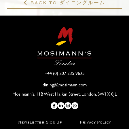
BACK TO ダイニングルーム
+44 (0) 207 235 9625
dining@mosimann.com
Mosimann's, 11B West Halkin Street, London, SW1X 8JL
Newsletter Sign Up
Privacy Policy