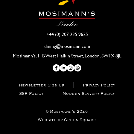
+44 (0) 207 235 9625
dining@mosimann.com
Mosimann's, 11B West Halkin Street, London, SW1X 8JL
Newsletter Sign Up
Privacy Policy
SSR Policy
Modern Slavery Policy
© Mosimann’s 2026
Website by Green Square