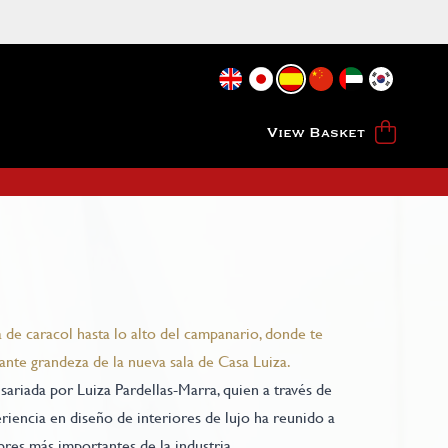
View Basket
a de caracol hasta lo alto del campanario, donde te
ante grandeza de la nueva sala de Casa Luiza.
sariada por Luiza Pardellas-Marra, quien a través de
riencia en diseño de interiores de lujo ha reunido a
res más importantes de la industria.