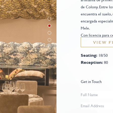
de Colony. Entre lo
encuentra el suelo, 
encargada especialm
Mele.
Con licencia para 
VIEW F
Seating:
18/50
Reception:
80
Get in Touch
Full
Name
*
Email
Address
*