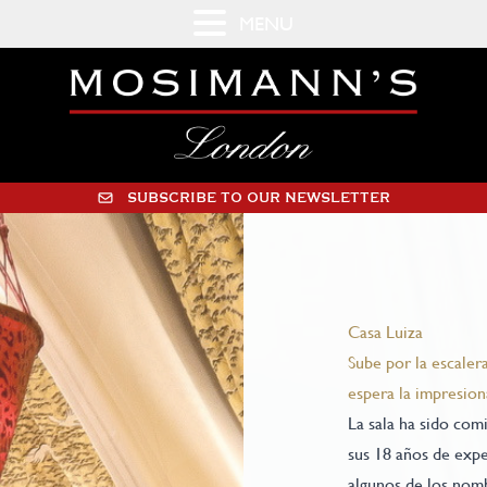
MENU
SUBSCRIBE TO OUR NEWSLETTER
Casa Luiza
Sube por la escaler
espera la impresion
La sala ha sido comi
sus 18 años de expe
algunos de los nomb