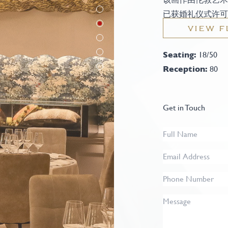
已获婚礼仪式许可
VIEW F
Seating:
18/50
Reception:
80
Get in Touch
Full
Name
*
Email
Address
*
Phone
Number
Message