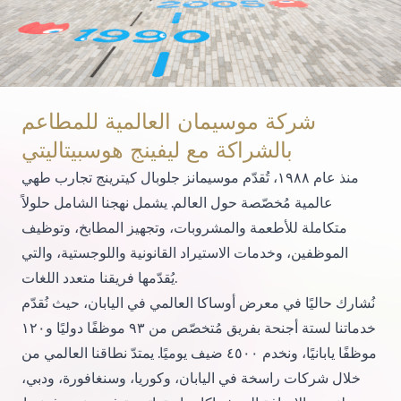
شركة موسيمان العالمية للمطاعم
بالشراكة مع ليفينج هوسبيتاليتي
منذ عام ١٩٨٨، تُقدّم موسيمانز جلوبال كيترينج تجارب طهي
عالمية مُخصّصة حول العالم. يشمل نهجنا الشامل حلولاً
متكاملة للأطعمة والمشروبات، وتجهيز المطابخ، وتوظيف
الموظفين، وخدمات الاستيراد القانونية واللوجستية، والتي
يُقدّمها فريقنا متعدد اللغات.
نُشارك حاليًا في معرض أوساكا العالمي في اليابان، حيث نُقدّم
خدماتنا لستة أجنحة بفريق مُتخصّص من ٩٣ موظفًا دوليًا و١٢٠
موظفًا يابانيًا، ونخدم ٤٥٠٠ ضيف يوميًا. يمتدّ نطاقنا العالمي من
خلال شركات راسخة في اليابان، وكوريا، وسنغافورة، ودبي،