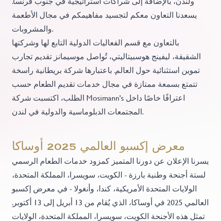
ولندن، بالإضافة إلى شراكات استراتيجية في جنوب فرنسا.
يسعدنا التعاون معكم لتجسيد مفاهيمكم في مجال الأطعمة
والمشروبات.
بالتعاون مع قسم الفعاليات الدولية التابع لها وشركتها
الشقيقة، ليفينج هوسبيتاليتي، تُواصل موسيمانز تقديم تجارب
تموين استثنائية حول العالم. باعتبارها شركة بريطانية راسخة
تتمتع بسمعة ممتازة في مجال خدمات تقديم الطعام حسب
الطلب، اكتسبت شركة Mosimann's اعترافًا خاصًا داخل
المجتمعات الدبلوماسية والدولية في لندن.
معرض إكسبو العالمي 2025 أوساكا
يسرنا الإعلان عن دورنا المتميز كمزود خدمات الطعام الرسمي
لستة أجنحة وطنية بارزة - الكويت، سويسرا، المملكة المتحدة،
الولايات المتحدة الأمريكية، كندا، وأنغولا - في معرض إكسبو
العالمي 2025 في أوساكا، الذي يُقام من 13 أبريل إلى 13 أكتوبر.
تمثل هذه الأجنحة الكويت، سويسرا، المملكة المتحدة، الولايات