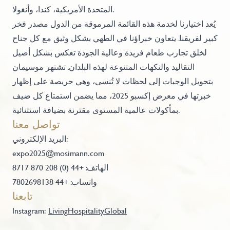
المتحدة الأمريكية، كندا، وأنغولا.
يُعد اختيارنا لخدمة هذه القائمة المرموقة من الدول مصدر فخر
كبير لفريقنا. يتعاون خبراؤنا في الطهي بشكل وثيق مع كل جناح
لخلق تجارب طعام فريدة وعالية الجودة تعكس بشكل أصيل
التقاليد والنكهات المتنوعة لهذه البلدان. تشتهر موسيمان
بتحويل الوجبات إلى لحظات لا تُنسى، وهي حريصة على إظهار
خبرتها في معرض إكسبو 2025، مما يضمن استمتاع كل ضيف
بمأكولات عالمية المستوى مقترنة بضيافة استثنائية.
تواصل معنا
البريد الإلكتروني:
expo2025@mosimann.com
الهاتف: +44 (0) 208 870 8717
واتساب: +44 7802698138
تابعنا
Instagram:
LivingHospitalityGlobal