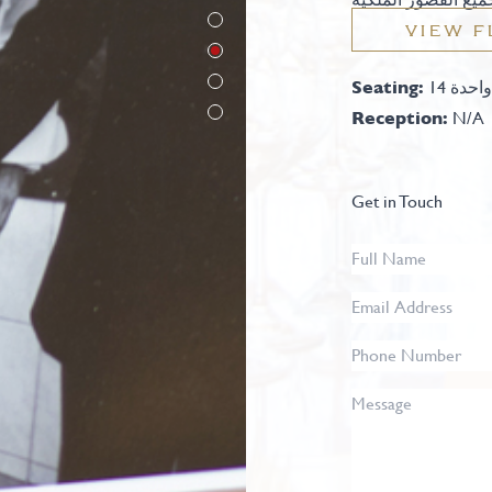
VIEW F
واحدة
Seating:
Reception:
N/A
Get in Touch
Full
Name
*
Email
Address
*
Phone
Number
Message