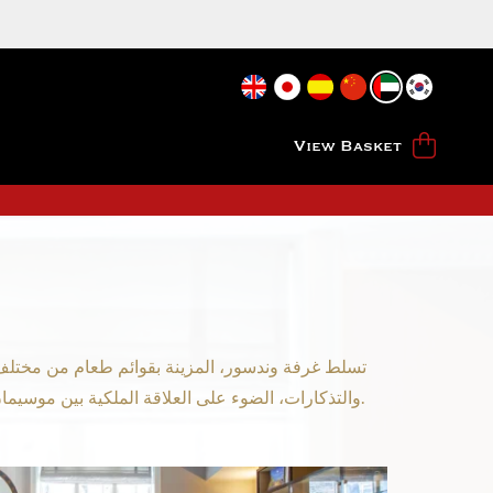
View Basket
تسلط غرفة وندسور، المزينة بقوائم طعام من مختلف 
والتذكارات، الضوء على العلاقة الملكية بين موسيمان وأمير ويلز السابق.