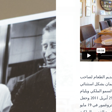
دمات تقديم الطعام لصاحب
مان بشكل استثنائي
لسمو الملكي ويليام
وكاثرين، دوق ودوقة كامبريدج، في قصر باكنغهام في 29 أبريل 2011 وحفل
زفاف هاري وميغان، دوق ودوقة ساسكس، في منزل فروغمور في 19 مايو