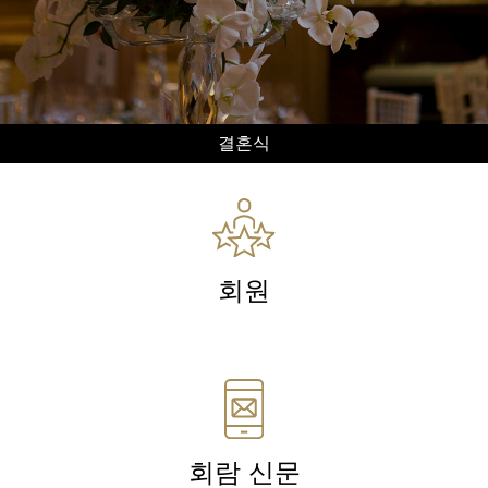
결혼식
회원
회람 신문