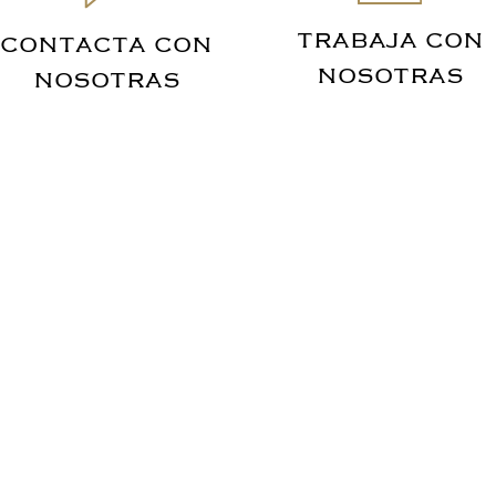
TRABAJA CON
CONTACTA CON
NOSOTRAS
NOSOTRAS
Subscribe To Our Newsletter
I would like to receive updates for:
Members & Events Newsletters
Corporate Newsletters